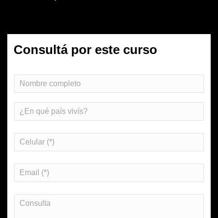
Consultá por este curso
Nombre Completo
País
Celular
(necesario)
*
Email
(necesario)
*
Consulta