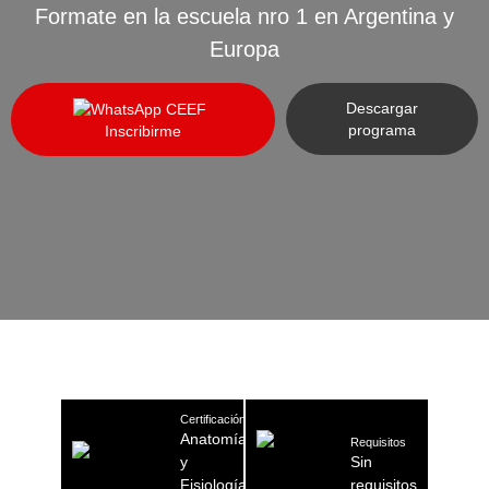
Formate en la escuela nro 1 en Argentina y
Europa
Descargar
programa
Inscribirme
Certificación
Anatomía
Requisitos
y
Sin
Fisiología
requisitos